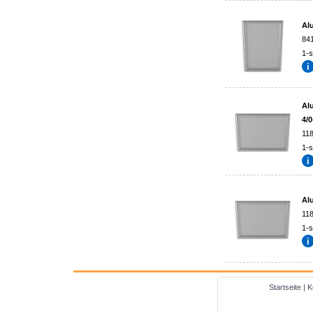
Al
84
1-s
Al
4/0
11
1-s
Al
11
1-s
Startseite
|
K