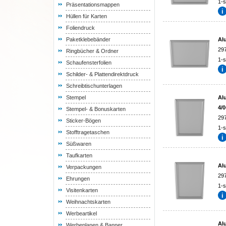
1-s
Präsentationsmappen
Hüllen für Karten
Foliendruck
Paketklebebänder
Al
29
Ringbücher & Ordner
1-s
Schaufensterfolien
Schilder- & Plattendirektdruck
Schreibtischunterlagen
Stempel
Al
4/0
Stempel- & Bonuskarten
29
Sticker-Bögen
1-s
Stofftragetaschen
Süßwaren
Taufkarten
Al
Verpackungen
29
Ehrungen
1-s
Visitenkarten
Weihnachtskarten
Werbeartikel
Al
Werbeplanen & Banner