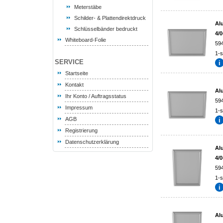
Meterstäbe
Schilder- & Plattendirektdruck
Al
Schlüsselbänder bedruckt
4/0
Whiteboard-Folie
59
1-s
SERVICE
Startseite
Kontakt
Al
Ihr Konto / Auftragsstatus
59
Impressum
1-s
AGB
Registrierung
Datenschutzerklärung
Al
4/0
59
1-s
Al