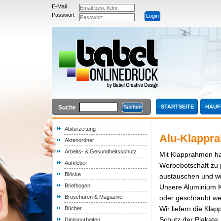
E-Mail
Passwort
STARTSEITE
HÄUF
Suche
Abiturzeitung
Alu-Klappr
Aktenordner
Arbeits- & Gesundheitsschutz
Mit Klapprahmen hab
Aufkleber
Werbebotschaft zu 
Blöcke
austauschen und wi
Briefbogen
Unsere Aluminium K
Broschüren & Magazine
oder geschraubt we
Wir liefern die Kla
Bücher
Schutz der Plakate.
Diplomarbeiten