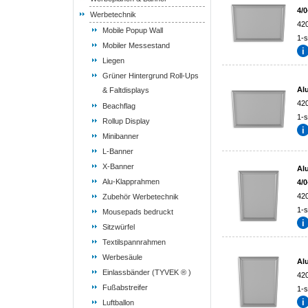
4/0
Werbetechnik
42
Mobile Popup Wall
1-s
Mobiler Messestand
Liegen
Grüner Hintergrund Roll-Ups
Al
& Faltdisplays
42
Beachflag
1-s
Rollup Display
Minibanner
L-Banner
X-Banner
Al
Alu-Klapprahmen
4/0
42
Zubehör Werbetechnik
1-s
Mousepads bedruckt
Sitzwürfel
Textilspannrahmen
Werbesäule
Al
Einlassbänder (TYVEK ® )
42
Fußabstreifer
1-s
Luftballon