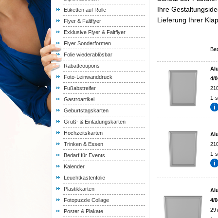
Ihre Gestaltungside
Etiketten auf Rolle
Lieferung Ihrer Kla
Flyer & Faltflyer
Exklusive Flyer & Faltflyer
Flyer Sonderformen
Be
Folie wiederablösbar
Rabattcoupons
Al
Foto-Leinwanddruck
4/0
Fußabstreifer
21
1-s
Gastroartikel
Geburtstagskarten
Gruß- & Einladungskarten
Hochzeitskarten
Al
Trinken & Essen
21
1-s
Bedarf für Events
Kalender
Leuchtkastenfolie
Plastikkarten
Al
Fotopuzzle Collage
4/0
29
Poster & Plakate