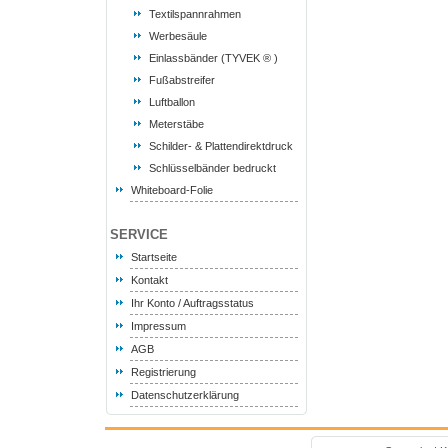
Textilspannrahmen
Werbesäule
Einlassbänder (TYVEK ® )
Fußabstreifer
Luftballon
Meterstäbe
Schilder- & Plattendirektdruck
Schlüsselbänder bedruckt
Whiteboard-Folie
SERVICE
Startseite
Kontakt
Ihr Konto / Auftragsstatus
Impressum
AGB
Registrierung
Datenschutzerklärung