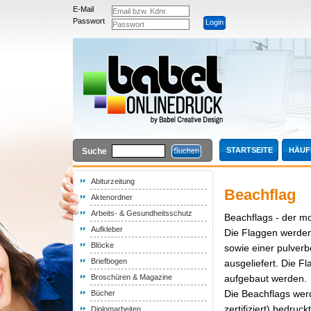
E-Mail
Passwort
STARTSEITE
HÄUF
Suche
Abiturzeitung
Beachflag
Aktenordner
Arbeits- & Gesundheitsschutz
Beachflags - der mo
Aufkleber
Die Flaggen werden
Blöcke
sowie einer pulver
Briefbogen
ausgeliefert. Die F
Broschüren & Magazine
aufgebaut werden.
Die Beachflags werd
Bücher
zertifiziert) bedruckt
Diplomarbeiten