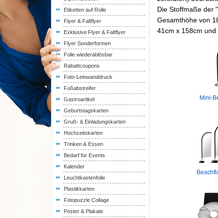
Die Stoffmaße der 
Etiketten auf Rolle
Gesamthöhe von 180
Flyer & Faltflyer
41cm x 158cm und 
Exklusive Flyer & Faltflyer
Flyer Sonderformen
Folie wiederablösbar
Rabattcoupons
Foto-Leinwanddruck
Fußabstreifer
Mini-B
Gastroartikel
Geburtstagskarten
Gruß- & Einladungskarten
Hochzeitskarten
Trinken & Essen
Bedarf für Events
Kalender
Beachfl
Leuchtkastenfolie
Plastikkarten
Fotopuzzle Collage
Poster & Plakate