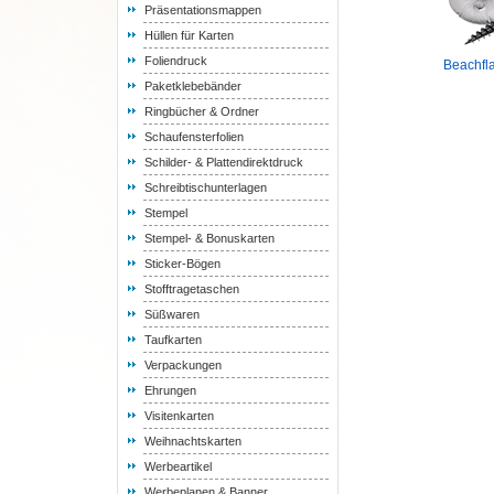
Präsentationsmappen
Hüllen für Karten
Foliendruck
Beachfl
Paketklebebänder
Ringbücher & Ordner
Schaufensterfolien
Schilder- & Plattendirektdruck
Schreibtischunterlagen
Stempel
Stempel- & Bonuskarten
Sticker-Bögen
Stofftragetaschen
Süßwaren
Taufkarten
Verpackungen
Ehrungen
Visitenkarten
Weihnachtskarten
Werbeartikel
Werbeplanen & Banner