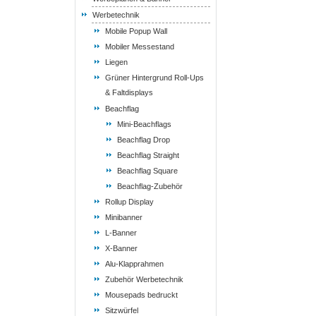
Werbetechnik
Mobile Popup Wall
Mobiler Messestand
Liegen
Grüner Hintergrund Roll-Ups
& Faltdisplays
Beachflag
Mini-Beachflags
Beachflag Drop
Beachflag Straight
Beachflag Square
Beachflag-Zubehör
Rollup Display
Minibanner
L-Banner
X-Banner
Alu-Klapprahmen
Zubehör Werbetechnik
Mousepads bedruckt
Sitzwürfel