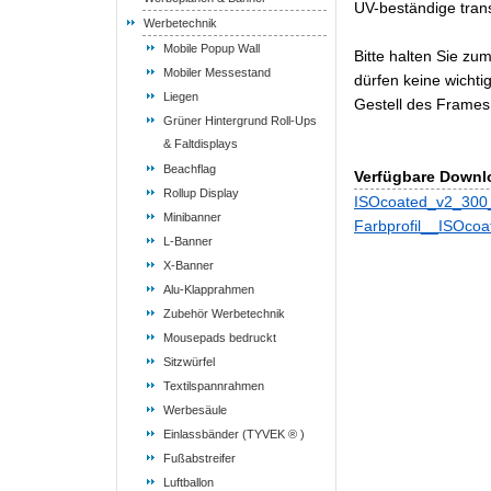
UV-beständige trans
Werbetechnik
Mobile Popup Wall
Bitte halten Sie zu
Mobiler Messestand
dürfen keine wichti
Liegen
Gestell des Frames
Grüner Hintergrund Roll-Ups
& Faltdisplays
Beachflag
Verfügbare Downl
Rollup Display
ISOcoated_v2_300_
Minibanner
Farbprofil__ISOcoa
L-Banner
X-Banner
Alu-Klapprahmen
Zubehör Werbetechnik
Mousepads bedruckt
Sitzwürfel
Textilspannrahmen
Werbesäule
Einlassbänder (TYVEK ® )
Fußabstreifer
Luftballon