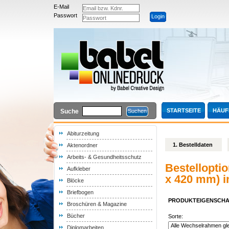
E-Mail
Passwort
STARTSEITE
HÄUF
Suche
Abiturzeitung
1. Bestelldaten
Aktenordner
Arbeits- & Gesundheitsschutz
Bestellopti
Aufkleber
x 420 mm) i
Blöcke
Briefbogen
PRODUKTEIGENSCH
Broschüren & Magazine
Bücher
Sorte:
Diplomarbeiten