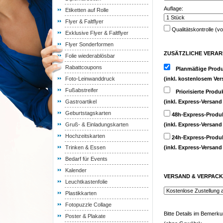
Auflage:
Etiketten auf Rolle
Flyer & Faltflyer
Qualitätskontrolle (v
Exklusive Flyer & Faltflyer
Flyer Sonderformen
ZUSÄTZLICHE VERAR
Folie wiederablösbar
Rabattcoupons
Planmäßige Produ
Foto-Leinwanddruck
(inkl. kostenlosem Ver
Fußabstreifer
Priorisierte Produ
Gastroartikel
(inkl. Express-Versand
Geburtstagskarten
48h-Express-Produ
Gruß- & Einladungskarten
(inkl. Express-Versand
Hochzeitskarten
24h-Express-Produ
Trinken & Essen
(inkl. Express-Versand
Bedarf für Events
Kalender
VERSAND & VERPAC
Leuchtkastenfolie
Plastikkarten
Fotopuzzle Collage
Bitte Details im Bemerk
Poster & Plakate