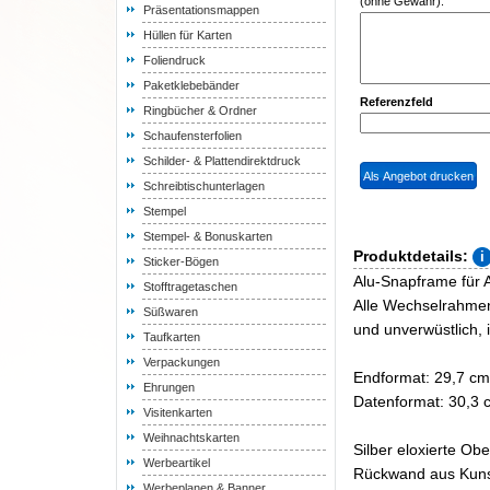
(ohne Gewähr):
Präsentationsmappen
Hüllen für Karten
Foliendruck
Paketklebebänder
Referenzfeld
Ringbücher & Ordner
Schaufensterfolien
Schilder- & Plattendirektdruck
Schreibtischunterlagen
Stempel
Stempel- & Bonuskarten
Produktdetails:
Sticker-Bögen
Alu-Snapframe für A
Stofftragetaschen
Alle Wechselrahmen 
Süßwaren
und unverwüstlich, 
Taufkarten
Verpackungen
Endformat: 29,7 cm
Ehrungen
Datenformat: 30,3 
Visitenkarten
Weihnachtskarten
Silber eloxierte Ob
Werbeartikel
Rückwand aus Kunst
Werbeplanen & Banner