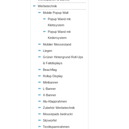
Werbetechnik
Mobile Popup Wall
Popup Wand mit
Klettsystem
Popup Wand mit
Kedersystem
Mobiler Messestand
Liegen
Grüner Hintergrund Roll-Ups
& Faltdisplays
Beachflag
Rollup Display
Minibanner
L-Banner
X-Banner
Alu-Klapprahmen
Zubehör Werbetechnik
Mousepads bedruckt
Sitzwürfel
Textilspannrahmen