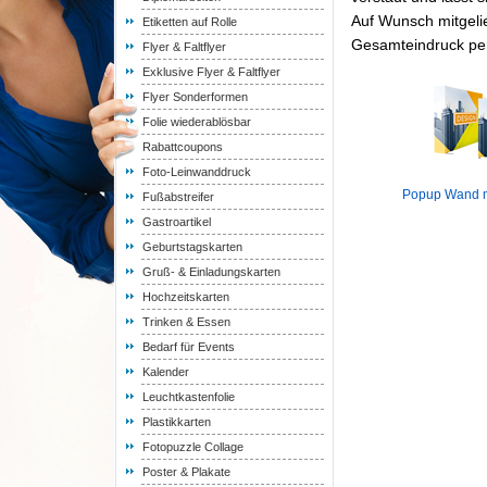
Auf Wunsch mitgelie
Etiketten auf Rolle
Gesamteindruck per
Flyer & Faltflyer
Exklusive Flyer & Faltflyer
Flyer Sonderformen
Folie wiederablösbar
Rabattcoupons
Foto-Leinwanddruck
Popup Wand mi
Fußabstreifer
Gastroartikel
Geburtstagskarten
Gruß- & Einladungskarten
Hochzeitskarten
Trinken & Essen
Bedarf für Events
Kalender
Leuchtkastenfolie
Plastikkarten
Fotopuzzle Collage
Poster & Plakate