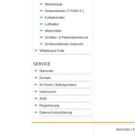
Werbesäule
Einlassbänder (TYVEK ® )
Fußabstreifer
Luftballon
Meterstäbe
Schilder- & Plattendirektdruck
Schlüsselbänder bedruckt
Whiteboard-Folie
SERVICE
Startseite
Kontakt
Ihr Konto / Auftragsstatus
Impressum
AGB
Registrierung
Datenschutzerklärung
Startseite
|
K