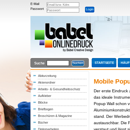
E-Mail
Passwort
STARTSEITE
HÄUF
Suche
Abiturzeitung
Mobile Popu
Aktenordner
Arbeits- & Gesundheitsschutz
Der erste Eindruck 
Aufkleber
das ideale Instrume
Blöcke
Popup Wall schon v
Briefbogen
Aluminiumkonstrukt
Broschüren & Magazine
stand. Der Werbedru
austauschbar. Die P
Bücher
verstaut und lässt
Diplomarbeiten