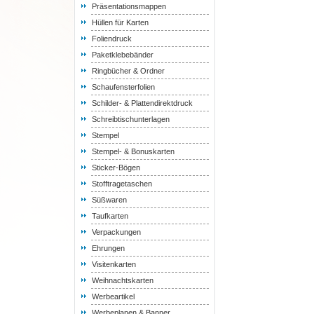
Präsentationsmappen
Hüllen für Karten
Foliendruck
Paketklebebänder
Ringbücher & Ordner
Schaufensterfolien
Schilder- & Plattendirektdruck
Schreibtischunterlagen
Stempel
Stempel- & Bonuskarten
Sticker-Bögen
Stofftragetaschen
Süßwaren
Taufkarten
Verpackungen
Ehrungen
Visitenkarten
Weihnachtskarten
Werbeartikel
Werbeplanen & Banner