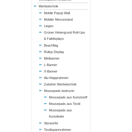
Werbetechnik
Mobile Popup Wall
Mobiler Messestand
Liegen
Grüner Hintergrund Roll-Ups
& Faltdisplays
Beachflag
Rollup Display
Minibanner
L-Banner
X-Banner
Alu-Klapprahmen
Zubehör Werbetechnik
Mousepads bedruckt
Mousepads aus Kunststoff
Mousepads aus Textil
Mousepads aus
Kunstleder
Sitzwürfel
Textilspannrahmen