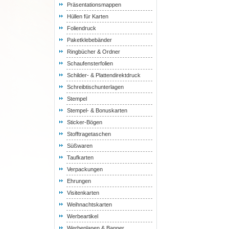
Präsentationsmappen
Hüllen für Karten
Foliendruck
Paketklebebänder
Ringbücher & Ordner
Schaufensterfolien
Schilder- & Plattendirektdruck
Schreibtischunterlagen
Stempel
Stempel- & Bonuskarten
Sticker-Bögen
Stofftragetaschen
Süßwaren
Taufkarten
Verpackungen
Ehrungen
Visitenkarten
Weihnachtskarten
Werbeartikel
Werbeplanen & Banner