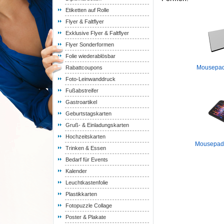
Etiketten auf Rolle
Flyer & Faltflyer
Exklusive Flyer & Faltflyer
Flyer Sonderformen
Folie wiederablösbar
Mousepads
Rabattcoupons
Foto-Leinwanddruck
Fußabstreifer
Gastroartikel
Geburtstagskarten
Gruß- & Einladungskarten
Hochzeitskarten
Mousepads
Trinken & Essen
Bedarf für Events
Kalender
Leuchtkastenfolie
Plastikkarten
Fotopuzzle Collage
Poster & Plakate