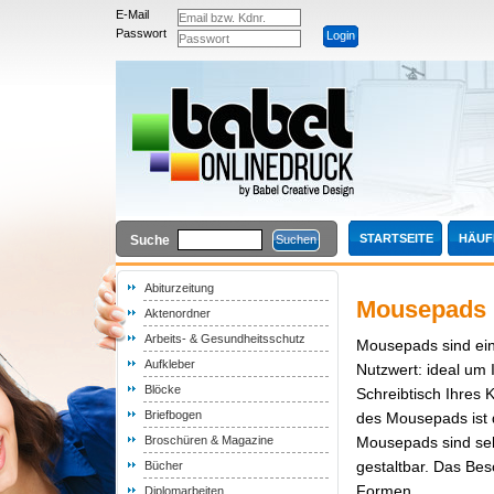
E-Mail
Passwort
STARTSEITE
HÄUF
Suche
Abiturzeitung
Mousepads 
Aktenordner
Arbeits- & Gesundheitsschutz
Mousepads sind ei
Aufkleber
Nutzwert: ideal um
Blöcke
Schreibtisch Ihres 
Briefbogen
des Mousepads ist 
Broschüren & Magazine
Mousepads sind selb
gestaltbar. Das Bes
Bücher
Formen.
Diplomarbeiten