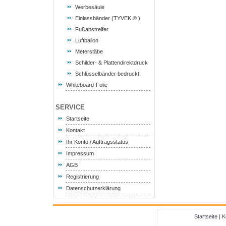
Werbesäule
Einlassbänder (TYVEK ® )
Fußabstreifer
Luftballon
Meterstäbe
Schilder- & Plattendirektdruck
Schlüsselbänder bedruckt
Whiteboard-Folie
SERVICE
Startseite
Kontakt
Ihr Konto / Auftragsstatus
Impressum
AGB
Registrierung
Datenschutzerklärung
Startseite
|
K